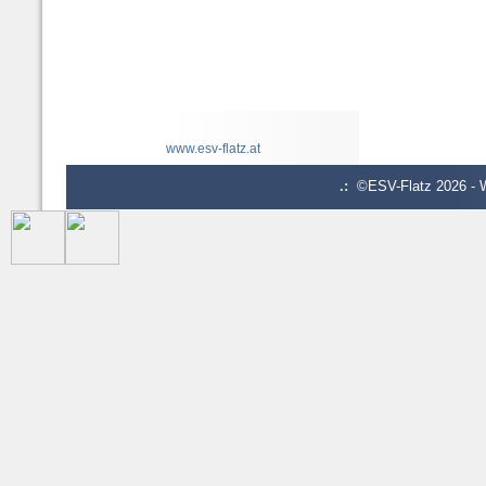
www.esv-flatz.at
.:
©ESV-Flatz 2026 - W