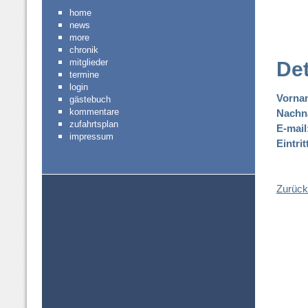
home
news
more
chronik
mitglieder
Det
termine
login
Vorna
gästebuch
kommentare
Nachn
zufahrtsplan
E-mail
impressum
Eintri
Zurück 