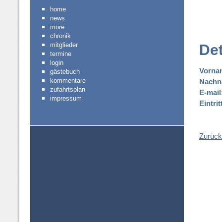
home
news
more
chronik
mitglieder
Det
termine
login
Vorna
gästebuch
kommentare
Nachn
zufahrtsplan
E-mail
impressum
Eintri
Zurück 