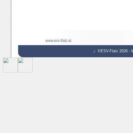
www.esv-flatz.at
.:
©ESV-Flatz 2026 - W