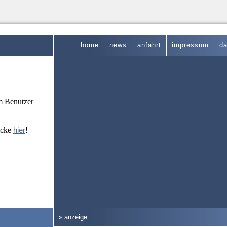
home
news
anfahrt
impressum
da
em Benutzer
icke
hier
!
» anzeige