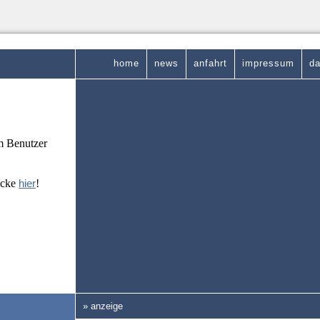
home
news
anfahrt
impressum
da
em Benutzer
icke
hier
!
» anzeige