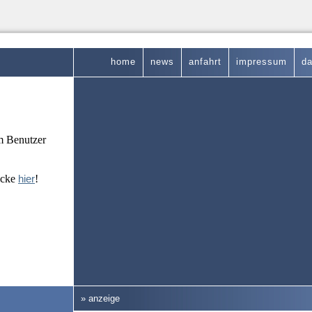
home
news
anfahrt
impressum
da
em Benutzer
icke
hier
!
» anzeige