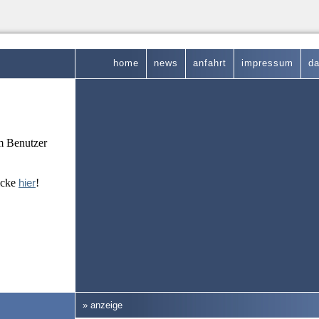
home
news
anfahrt
impressum
da
em Benutzer
icke
hier
!
» anzeige