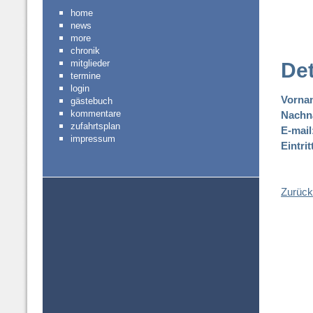
home
news
more
chronik
mitglieder
Det
termine
login
Vorna
gästebuch
kommentare
Nachn
zufahrtsplan
E-mail
impressum
Eintri
Zurück 