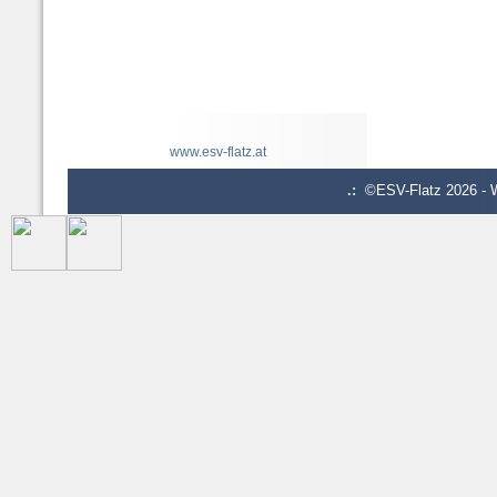
www.esv-flatz.at
.:
©ESV-Flatz 2026 - W