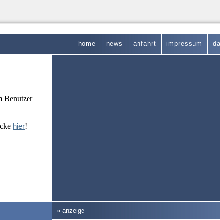
home
news
anfahrt
impressum
da
em Benutzer
icke
hier
!
» anzeige