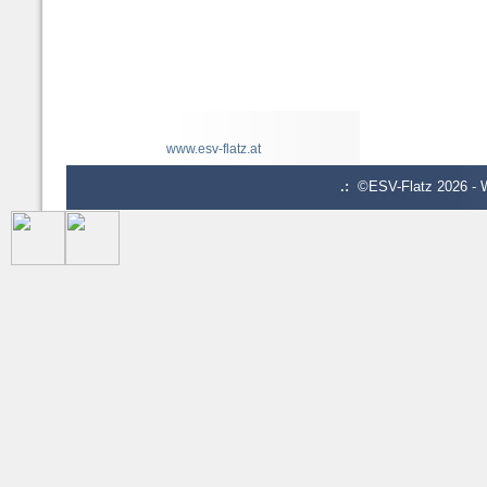
www.esv-flatz.at
.:
©ESV-Flatz 2026 - W