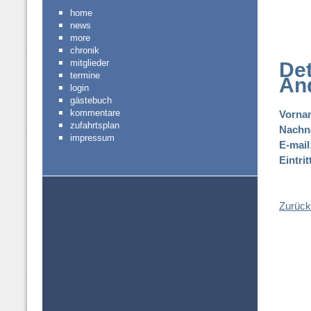
home
news
more
chronik
mitglieder
Det
termine
An
login
gästebuch
kommentare
Vorna
zufahrtsplan
Nachn
impressum
E-mail
Eintri
Zurück 