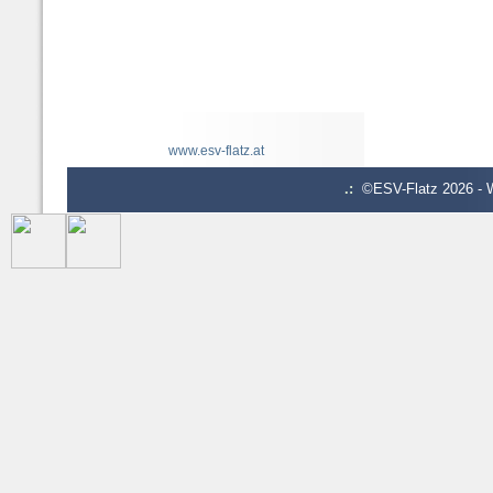
www.esv-flatz.at
.:
©ESV-Flatz 2026 - W