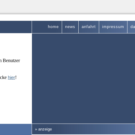
home
news
anfahrt
impressum
da
em Benutzer
icke
hier
!
» anzeige