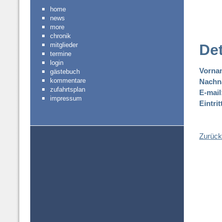
home
news
more
chronik
mitglieder
Det
termine
login
Vorna
gästebuch
kommentare
Nachn
zufahrtsplan
E-mail
impressum
Eintri
Zurück 