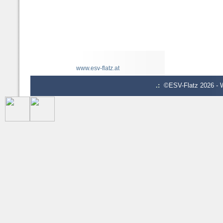
www.esv-flatz.at
.:
©ESV-Flatz 2026 - W