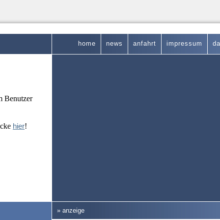
home
news
anfahrt
impressum
da
em Benutzer
icke
hier
!
» anzeige