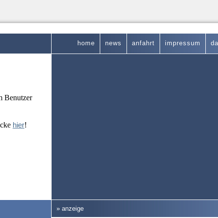
home
news
anfahrt
impressum
da
em Benutzer
icke
hier
!
» anzeige