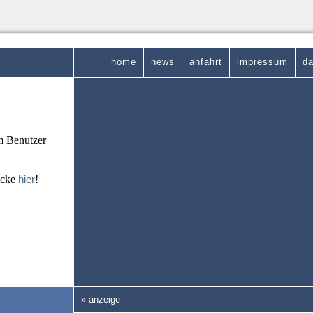
home
news
anfahrt
impressum
da
em Benutzer
icke
hier
!
» anzeige