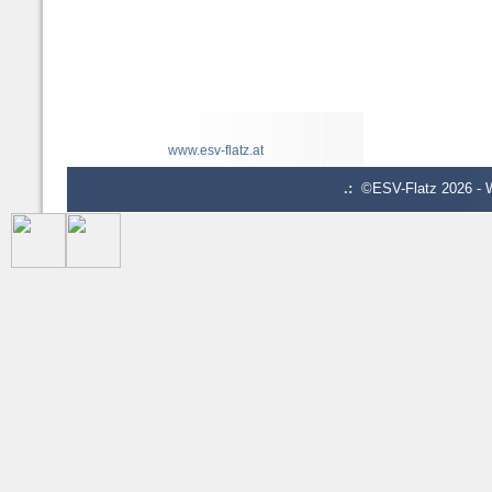
www.esv-flatz.at
.:
©ESV-Flatz 2026 - W