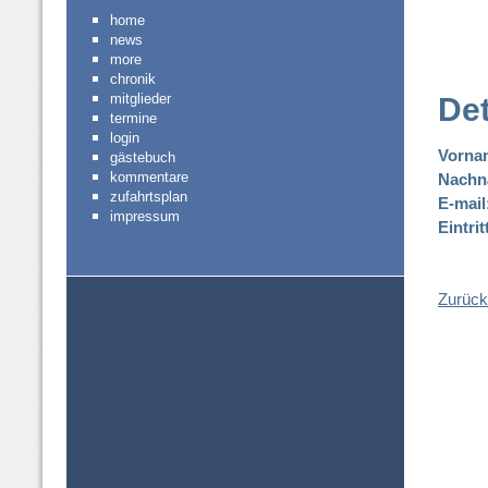
home
news
more
chronik
mitglieder
Det
termine
login
Vorna
gästebuch
kommentare
Nachn
zufahrtsplan
E-mail
impressum
Eintri
Zurück 