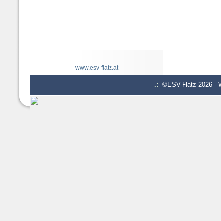
www.esv-flatz.at
.:
©ESV-Flatz 2026 - W