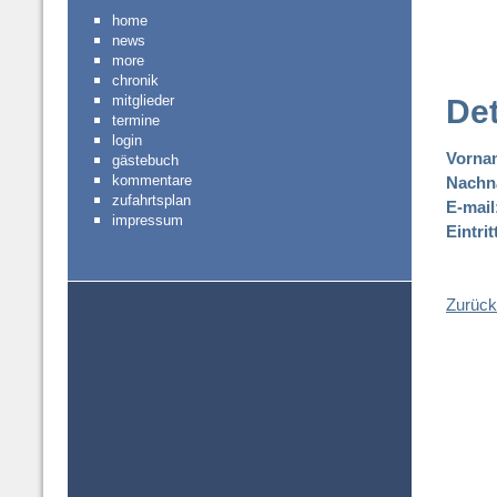
home
news
more
chronik
mitglieder
Det
termine
login
Vorna
gästebuch
kommentare
Nachn
zufahrtsplan
E-mail
impressum
Eintri
Zurück 