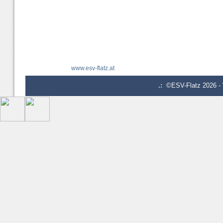
www.esv-flatz.at
.:
©ESV-Flatz 2026 - 