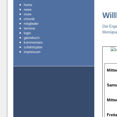
home
news
Wil
more
chronik
mitglieder
Die Erge
termine
Menüpun
login
gästebuch
kommentare
zufahrtsplan
impressum